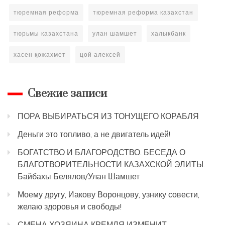
тюремная реформа
тюремная реформа казахстан
тюрьмы казахстана
улан шамшет
халыкбанк
хасен қожахмет
цой алексей
Свежие записи
ПОРА ВЫБИРАТЬСЯ ИЗ ТОНУЩЕГО КОРАБЛЯ
Деньги это топливо, а не двигатель идей!
БОГАТСТВО И БЛАГОРОДСТВО. БЕСЕДА О
БЛАГОТВОРИТЕЛЬНОСТИ КАЗАХСКОЙ ЭЛИТЫ.
Байбахы Белялов/Улан Шамшет
Моему другу, Иакову Воронцову, узнику совести,
желаю здоровья и свободы!
СМЕНА ХОЗЯИНА КРЕМЛЯ ИЗМЕНИТ