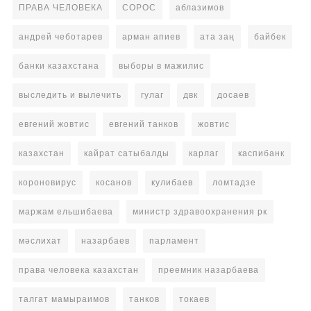
ПРАВА ЧЕЛОВЕКА
СОРОС
аблазимов
андрей чеботарев
арман апиев
ата заң
байбек
банки казахстана
выборы в мажилис
выследить и вылечить
гулаг
двк
досаев
евгений жовтис
евгений танков
жовтис
казахстан
кайрат сатыбалды
карлаг
каспибанк
короновирус
косанов
кулибаев
ломтадзе
маржам ельшибаева
министр здравоохранения рк
мәслихат
назарбаев
парламент
права человека казахстан
преемник назарбаева
талгат мамыраимов
танков
токаев