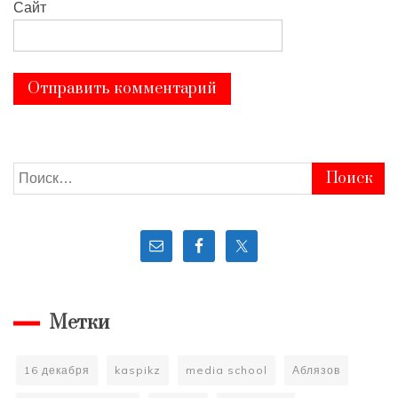
Сайт
Найти:
Метки
16 декабря
kaspikz
media school
Аблязов