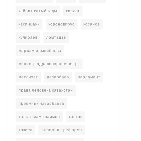
кайрат сатыбалды
карлаг
каспибанк
короновирус
косанов
кулибаев
ломтадзе
маржам ельшибаева
министр здравоохранения рк
мәслихат
назарбаев
парламент
права человека казахстан
преемник назарбаева
талгат мамыраимов
танков
токаев
тюремная реформа