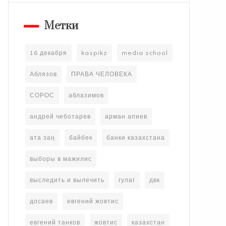
Метки
16 декабря
kaspikz
media school
Аблязов
ПРАВА ЧЕЛОВЕКА
СОРОС
аблазимов
андрей чеботарев
арман апиев
ата заң
байбек
банки казахстана
выборы в мажилис
выследить и вылечить
гулаг
двк
досаев
евгений жовтис
евгений танков
жовтис
казахстан