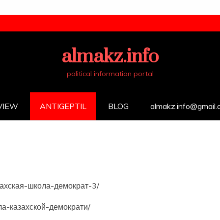
almakz.info
political information portal
VIEW
ANTIGEPTIL
BLOG
almakz.info@gmail
азахская-школа-демократ-3/
ола-казахской-демократи/