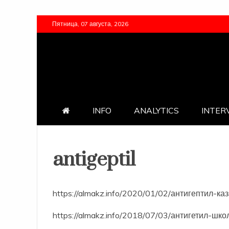
Перейти
Пятница, 07 августа, 2026
к
содержимому
INFO
ANALYTICS
INTER
antigeptil
https://almakz.info/2020/01/02/антигептил-к
https://almakz.info/2018/07/03/антигетил-шк