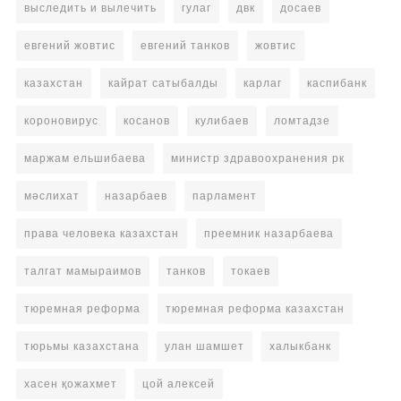
выследить и вылечить
гулаг
двк
досаев
евгений жовтис
евгений танков
жовтис
казахстан
кайрат сатыбалды
карлаг
каспибанк
короновирус
косанов
кулибаев
ломтадзе
маржам ельшибаева
министр здравоохранения рк
мәслихат
назарбаев
парламент
права человека казахстан
преемник назарбаева
талгат мамыраимов
танков
токаев
тюремная реформа
тюремная реформа казахстан
тюрьмы казахстана
улан шамшет
халыкбанк
хасен қожахмет
цой алексей