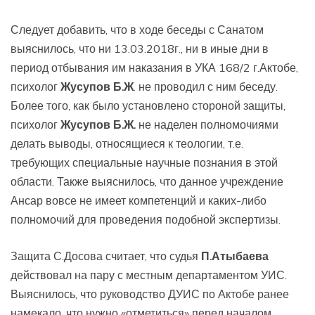
Следует добавить, что в ходе беседы с Санатом
выяснилось, что ни 13.03.2018г., ни в иные дни в
период отбывания им наказания в УКА 168/2 г.Актобе,
психолог
Жусупов Б.Ж
. не проводил с ним беседу.
Более того, как было установлено стороной защиты,
психолог
Жусупов Б.Ж.
не наделен полномочиями
делать выводы, относящиеся к теологии, т.е.
требующих специальные научные познания в этой
области. Также выяснилось, что данное учреждение
Ансар вовсе не имеет компетенций и каких-либо
полномочий для проведения подобной экспертизы.
Защита С.Досова считает, что судья
П.Атыбаева
действовал на пару с местным департаментом УИС.
Выяснилось, что руководство ДУИС по Актобе ранее
намекало, что нужно «отметиться» перед началом