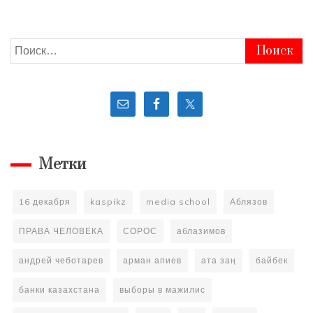
Найти:
Метки
16 декабря
kaspikz
media school
Аблязов
ПРАВА ЧЕЛОВЕКА
СОРОС
аблазимов
андрей чеботарев
арман апиев
ата заң
байбек
банки казахстана
выборы в мажилис