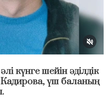
әлі күнге шейін әділдік
 Кадирова, үш баланың
.