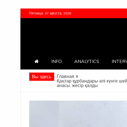
Перейти
Пятница, 07 августа, 2026
к
содержимому
INFO
ANALYTICS
INTER
Главная
Вы здесь
Қаңтар құрбандары әлі күнге шей
анасы, жесір қалды.