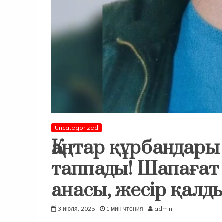
Uncategorized
Қаңтар құрбандары 
таппады! Шапағат
анасы, жесір қалды
3 июля, 2025
1 мин чтения
admin