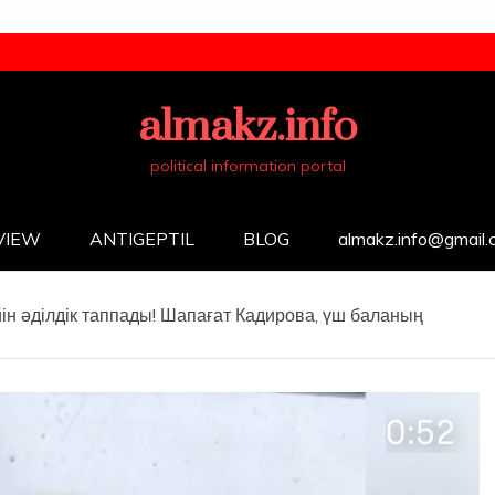
almakz.info
political information portal
VIEW
ANTIGEPTIL
BLOG
almakz.info@gmail
ін әділдік таппады! Шапағат Кадирова, үш баланың