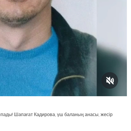
аппады! Шапағат Кадирова, үш баланың анасы, жесір