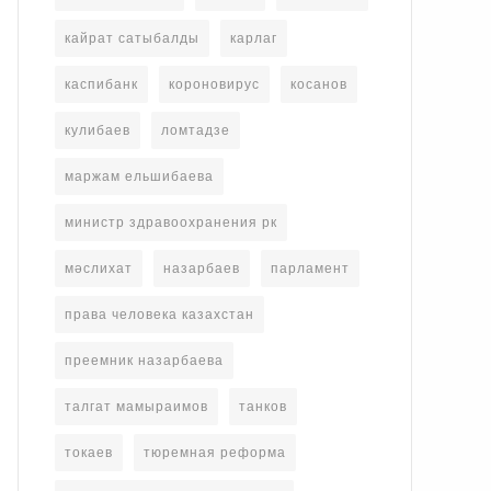
кайрат сатыбалды
карлаг
каспибанк
короновирус
косанов
кулибаев
ломтадзе
маржам ельшибаева
министр здравоохранения рк
мәслихат
назарбаев
парламент
права человека казахстан
преемник назарбаева
талгат мамыраимов
танков
токаев
тюремная реформа