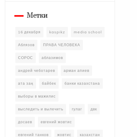
Метки
16 декабря
kaspikz
media school
Аблязов
ПРАВА ЧЕЛОВЕКА
СОРОС
аблазимов
андрей чеботарев
арман апиев
ата заң
байбек
банки казахстана
выборы в мажилис
выследить и вылечить
гулаг
двк
досаев
евгений жовтис
евгений танков
жовтис
казахстан