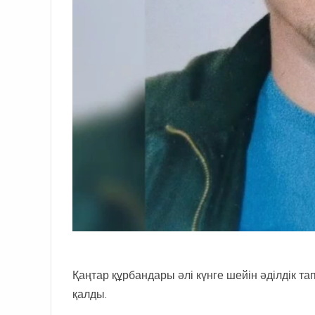
Қаңтар құрбандары әлі күнге шейін әділдік т
қалды.