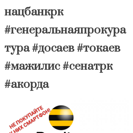
нацбанкрк
#генеральнаяпрокура
тура #досаев #токаев
#мажилис #сенатрк
#акорда