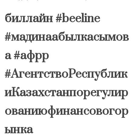
биллайн #beeline
#мадинаабылкасымов
а #афрр
#АгентствоРеспублик
иКазахстанпорегулир
ованиюфинансовогор
ынка