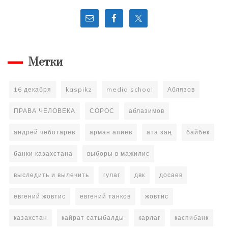
Метки
16 декабря
kaspikz
media school
Аблязов
ПРАВА ЧЕЛОВЕКА
СОРОС
аблазимов
андрей чеботарев
арман апиев
ата заң
байбек
банки казахстана
выборы в мажилис
выследить и вылечить
гулаг
двк
досаев
евгений жовтис
евгений танков
жовтис
казахстан
кайрат сатыбалды
карлаг
каспибанк