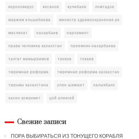
короновирус
косанов
кулибаев
ломтадзе
маржам ельшибаева
министр здравоохранения рк
мәслихат
назарбаев
парламент
права человека казахстан
преемник назарбаева
талгат мамыраимов
танков
токаев
тюремная реформа
тюремная реформа казахстан
тюрьмы казахстана
улан шамшет
халыкбанк
хасен қожахмет
цой алексей
Свежие записи
ПОРА ВЫБИРАТЬСЯ ИЗ ТОНУЩЕГО КОРАБЛЯ