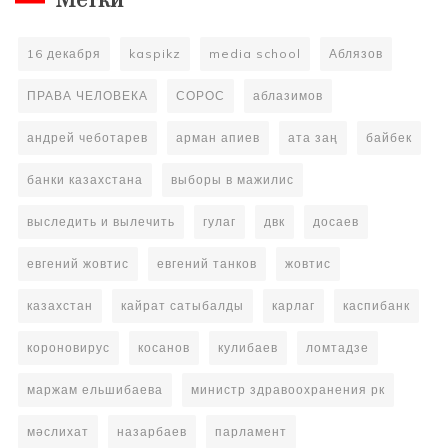
Метки
16 декабря
kaspikz
media school
Аблязов
ПРАВА ЧЕЛОВЕКА
СОРОС
аблазимов
андрей чеботарев
арман апиев
ата заң
байбек
банки казахстана
выборы в мажилис
выследить и вылечить
гулаг
двк
досаев
евгений жовтис
евгений танков
жовтис
казахстан
кайрат сатыбалды
карлаг
каспибанк
короновирус
косанов
кулибаев
ломтадзе
маржам ельшибаева
министр здравоохранения рк
мәслихат
назарбаев
парламент