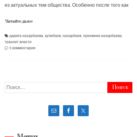
из актуальных тем общества. Особенно после того как
Читайте далее
дарига назарбаева
,
кулибаев
,
назарбаев
,
преемник назарбаева
,
транзит власти
к
3 комментария
записи
Казахский
транзит
операция
«ПРЕЕМНИК».
Часть
Найти:
1.