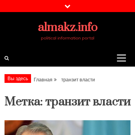
Перейти
к
содержимому
almakz.info
political information portal
Вы здесь
Главная
транзит власти
Метка:
транзит власти