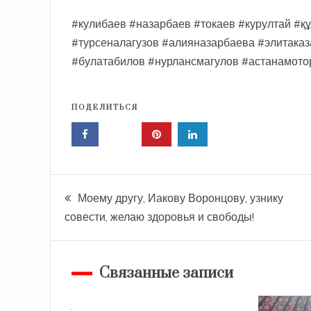
#кулибаев #назарбаев #токаев #курултай #қ
#турсеналагузов #алияназарбаева #элитаказ
#булатабилов #нурлансмагулов #астанамото
ПОДЕЛИТЬСЯ
Навигация
Моему другу, Иакову Воронцову, узнику
совести, желаю здоровья и свободы!
по
записям
Связанные записи