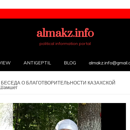
almakz.info
political information portal
VIEW
ANTIGEPTIL
BLOG
almakz.info@gmail
. БЕСЕДА О БЛАГОТВОРИТЕЛЬНОСТИ КАЗАХСКОЙ
 Шамшет