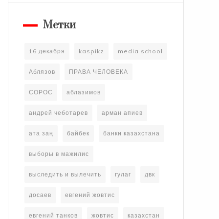
Метки
16 декабря
kaspikz
media school
Аблязов
ПРАВА ЧЕЛОВЕКА
СОРОС
аблазимов
андрей чеботарев
арман апиев
ата заң
байбек
банки казахстана
выборы в мажилис
выследить и вылечить
гулаг
двк
досаев
евгений жовтис
евгений танков
жовтис
казахстан