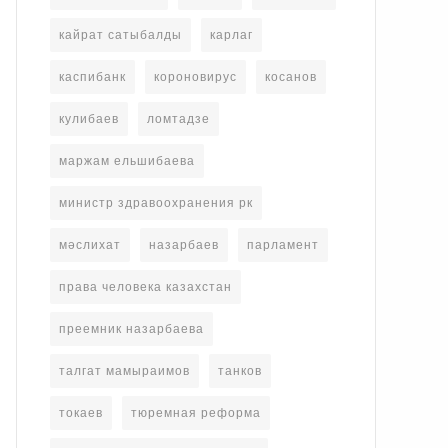
кайрат сатыбалды
карлаг
каспибанк
короновирус
косанов
кулибаев
ломтадзе
маржам ельшибаева
министр здравоохранения рк
мәслихат
назарбаев
парламент
права человека казахстан
преемник назарбаева
талгат мамыраимов
танков
токаев
тюремная реформа