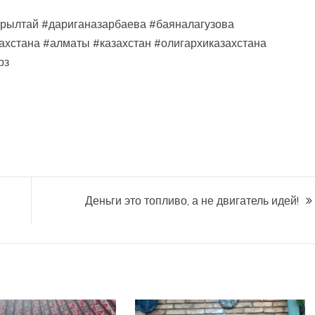
ұрылтай #дариганазарбаева #баяналагузова
ахстана #алматы #казахстан #олигархиказахстана
рз
Деньги это топливо, а не двигатель идей!