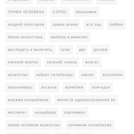
ПРАВА ЧЕЛОВЕКА
СОРОС
аблазимов
андрей чеботарев
арман апиев
ата заң
байбек
банки казахстана
выборы в мажилис
выследить и вылечить
гулаг
двк
досаев
евгений жовтис
евгений танков
жовтис
казахстан
кайрат сатыбалды
карлаг
каспибанк
короновирус
косанов
кулибаев
ломтадзе
маржам ельшибаева
министр здравоохранения рк
мәслихат
назарбаев
парламент
права человека казахстан
преемник назарбаева