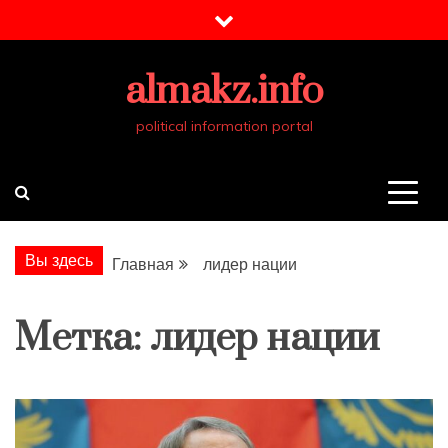
Перейти
к
содержимому
almakz.info
political information portal
Вы здесь
Главная
лидер нации
Метка:
лидер нации