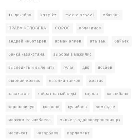
16 декабря
kaspikz
media school
Аблязов
ПРАВА ЧЕЛОВЕКА
СОРОС
аблазимов
андрей чеботарев
арман апиев
ата заң
байбек
банки казахстана
выборы в мажилис
выследить и вылечить
гулаг
двк
досаев
евгений жовтис
евгений танков
жовтис
казахстан
кайрат сатыбалды
карлаг
каспибанк
короновирус
косанов
кулибаев
ломтадзе
маржам ельшибаева
министр здравоохранения рк
мәслихат
назарбаев
парламент