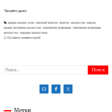
Читайте далее
арман апиев
,
гулаг
,
евгений жовтис
,
жовтис
,
казахстан
,
карлаг
,
права человека казахстан
,
тюремная реформа
,
тюремная реформа
казахстан
,
тюрьмы казахстана
к
Оставить комментарий
Барак
похоронивший
заключенных
—
наследие
ГУЛАГа
Найти:
Метки