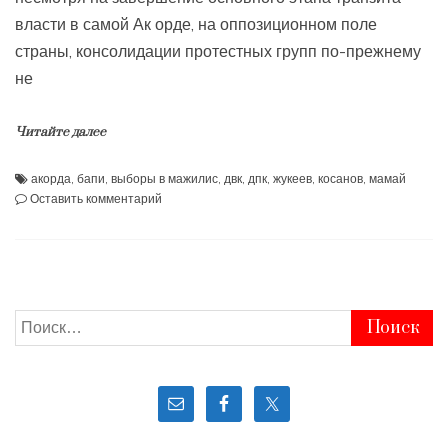
власти в самой Ак орде, на оппозиционном поле
страны, консолидации протестных групп по-прежнему
не
Читайте далее
акорда
,
бапи
,
выборы в мажилис
,
двк
,
дпк
,
жукеев
,
косанов
,
мамай
к
Оставить комментарий
Выборы
в
Мажилис
—
Борьба
проектов
Найти: