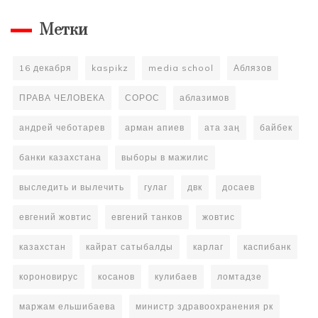
Метки
16 декабря
kaspikz
media school
Аблязов
ПРАВА ЧЕЛОВЕКА
СОРОС
аблазимов
андрей чеботарев
арман апиев
ата заң
байбек
банки казахстана
выборы в мажилис
выследить и вылечить
гулаг
двк
досаев
евгений жовтис
евгений танков
жовтис
казахстан
кайрат сатыбалды
карлаг
каспибанк
короновирус
косанов
кулибаев
ломтадзе
маржам ельшибаева
министр здравоохранения рк