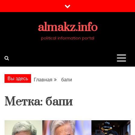
Перейти
к
содержимому
almakz.info
political information portal
Вы здесь
Главная
бапи
Метка:
бапи