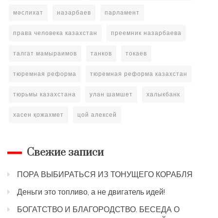
мәслихат
назарбаев
парламент
права человека казахстан
преемник назарбаева
талгат мамыраимов
танков
токаев
тюремная реформа
тюремная реформа казахстан
тюрьмы казахстана
улан шамшет
халыкбанк
хасен қожахмет
цой алексей
Свежие записи
ПОРА ВЫБИРАТЬСЯ ИЗ ТОНУЩЕГО КОРАБЛЯ
Деньги это топливо, а не двигатель идей!
БОГАТСТВО И БЛАГОРОДСТВО. БЕСЕДА О