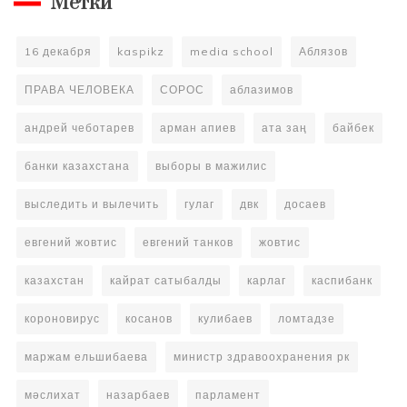
Метки
16 декабря
kaspikz
media school
Аблязов
ПРАВА ЧЕЛОВЕКА
СОРОС
аблазимов
андрей чеботарев
арман апиев
ата заң
байбек
банки казахстана
выборы в мажилис
выследить и вылечить
гулаг
двк
досаев
евгений жовтис
евгений танков
жовтис
казахстан
кайрат сатыбалды
карлаг
каспибанк
короновирус
косанов
кулибаев
ломтадзе
маржам ельшибаева
министр здравоохранения рк
мәслихат
назарбаев
парламент