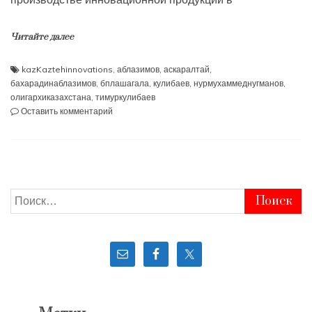
Читайте далее
kazKaztehinnovations
,
аблазимов
,
аскаралтай
,
бахарадинаблазимов
,
бплашагала
,
кулибаев
,
нурмухаммеднугманов
,
олигархиказахстана
,
тимуркулибаев
к
Оставить комментарий
Дети
Аблазимова
и
Кулибаева
не
возвращают
Найти:
долги