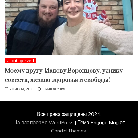
Uncategorized
Моему другу, Иакову Воронцову, узнику
совести, желаю здоровья и свободы!
20 июня, 2026
1 мин чтения
Все права защищены 2024.
На платформе WordPress
|
Тема Engage Mag от
Candid Themes
.