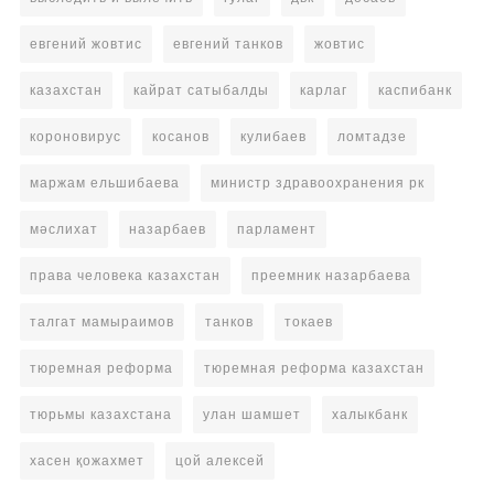
евгений жовтис
евгений танков
жовтис
казахстан
кайрат сатыбалды
карлаг
каспибанк
короновирус
косанов
кулибаев
ломтадзе
маржам ельшибаева
министр здравоохранения рк
мәслихат
назарбаев
парламент
права человека казахстан
преемник назарбаева
талгат мамыраимов
танков
токаев
тюремная реформа
тюремная реформа казахстан
тюрьмы казахстана
улан шамшет
халыкбанк
хасен қожахмет
цой алексей