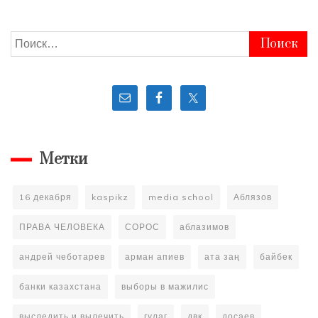
Найти:
Метки
16 декабря
kaspikz
media school
Аблязов
ПРАВА ЧЕЛОВЕКА
СОРОС
аблазимов
андрей чеботарев
арман апиев
ата заң
байбек
банки казахстана
выборы в мажилис
выследить и вылечить
гулаг
двк
досаев