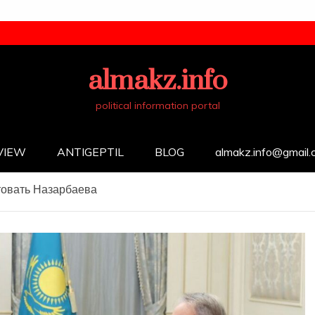
almakz.info
political information portal
VIEW
ANTIGEPTIL
BLOG
almakz.info@gmail
товать Назарбаева