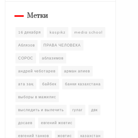
Метки
16 декабря
kaspikz
media school
Аблязов
ПРАВА ЧЕЛОВЕКА
СОРОС
аблазимов
андрей чеботарев
арман апиев
ата заң
байбек
банки казахстана
выборы в мажилис
выследить и вылечить
гулаг
двк
досаев
евгений жовтис
евгений танков
жовтис
казахстан