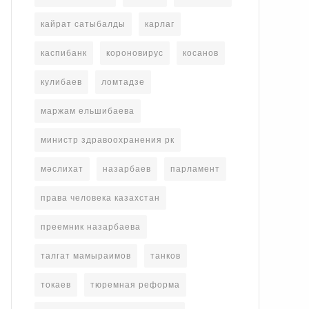
кайрат сатыбалды
карлаг
каспибанк
короновирус
косанов
кулибаев
ломтадзе
маржам ельшибаева
министр здравоохранения рк
мәслихат
назарбаев
парламент
права человека казахстан
преемник назарбаева
талгат мамыраимов
танков
токаев
тюремная реформа