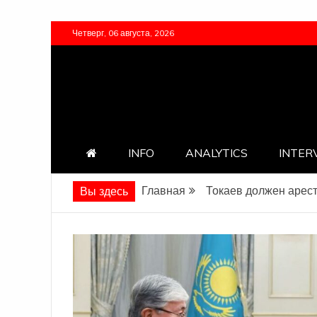
Перейти
Четверг, 06 августа, 2026
к
содержимому
INFO
ANALYTICS
INTER
Главная
Токаев должен арес
Вы здесь