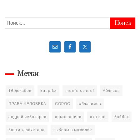
Найти:
Метки
16 декабря
kaspikz
media school
Аблязов
ПРАВА ЧЕЛОВЕКА
СОРОС
аблазимов
андрей чеботарев
арман апиев
ата заң
байбек
банки казахстана
выборы в мажилис