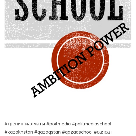
#тренингиалматы #poitmedia #politmediaschool
#kazakhstan #qazaqstan #qazaqschool #саясат