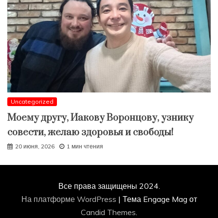
Uncategorized
Моему другу, Иакову Воронцову, узнику
совести, желаю здоровья и свободы!
20 июня, 2026
1 мин чтения
Все права защищены 2024.
На платформе WordPress
|
Тема Engage Mag от
Candid Themes
.