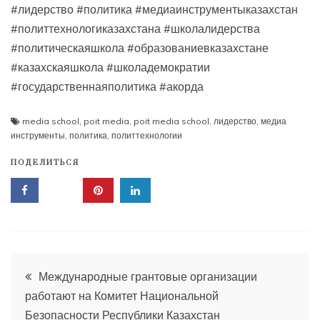
#лидерство #политика #медиаинструментыказахстан
#политтехнологиказахстана #школалидерства
#политическаяшкола #образованиевказахстане
#казахскаяшкола #школадемократии
#государственнаяполитика #акорда
media school
,
poit media
,
poit media school
,
лидерство
,
медиа
инструменты
,
политика
,
политтехнологии
ПОДЕЛИТЬСЯ
Навигация
Международные грантовые организации
работают на Комитет Национальной
по
Безопасности Республики Казахстан