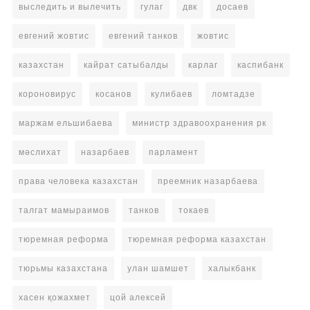
выследить и вылечить
гулаг
двк
досаев
евгений жовтис
евгений танков
жовтис
казахстан
кайрат сатыбалды
карлаг
каспибанк
короновирус
косанов
кулибаев
ломтадзе
маржам ельшибаева
министр здравоохранения рк
мәслихат
назарбаев
парламент
права человека казахстан
преемник назарбаева
талгат мамыраимов
танков
токаев
тюремная реформа
тюремная реформа казахстан
тюрьмы казахстана
улан шамшет
халыкбанк
хасен қожахмет
цой алексей