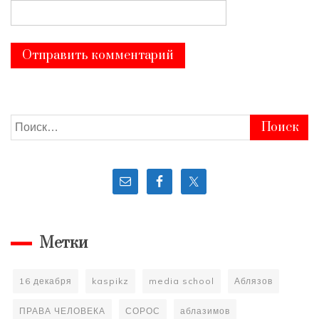
Найти:
Метки
16 декабря
kaspikz
media school
Аблязов
ПРАВА ЧЕЛОВЕКА
СОРОС
аблазимов