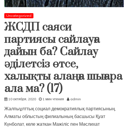
Uncategorized
ЖСДП саяси
партиясы сайлауға
дайын ба? Сайлау
әділетсіз өтсе,
халықты алаңға шығара
ала ма? (17)
10 октября, 2020
1 мин чтения
admin
Жалпыұлттық социал демократиялық партиясының,
Алматы облыстың филиалының басшысы Қуат
Күнболат, келе жаткан Мажіліс пен Мәслихат