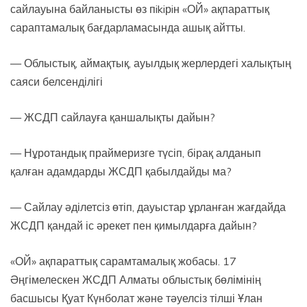
сайлауына байланысты өз пikiрiн «ОЙ» ақпараттық
сараптамалық бағдарламасында ашық айтты.
— Облыстық, аймақтық, ауылдық жерлердегі халықтың
саяси белсенділігі
— ЖСДП сайлауға қаншалықты дайын?
— Нұротандық праймеризге түсіп, бірақ алданып
қалған адамдарды ЖСДП қабылдайды ма?
— Сайлау әділетсіз өтіп, дауыстар ұрланған жағдайда
ЖСДП қандай іс әрекет пен қимылдарға дайын?
«ОЙ» ақпараттық сарамтамалық жобасы. 17
Әңгімелескен ЖСДП Алматы облыстық бөлімінің
басшысы Қуат Күнболат және тәуелсіз тілші Ұлан