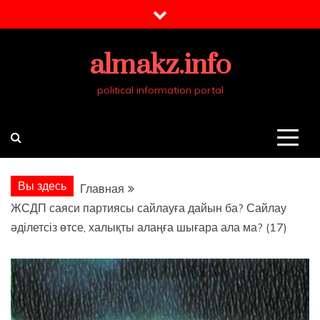
Перейти
к
содержимому
almakz.info
political information portal
Вы здесь
Главная
ЖСДП саяси партиясы сайлауға дайын ба? Сайлау
әділетсіз өтсе, халықты алаңға шығара ала ма? (17)