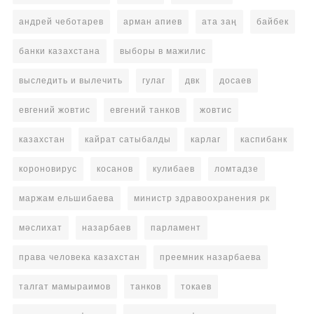
андрей чеботарев
арман апиев
ата заң
байбек
банки казахстана
выборы в мажилис
выследить и вылечить
гулаг
двк
досаев
евгений жовтис
евгений танков
жовтис
казахстан
кайрат сатыбалды
карлаг
каспибанк
короновирус
косанов
кулибаев
ломтадзе
маржам ельшибаева
министр здравоохранения рк
мәслихат
назарбаев
парламент
права человека казахстан
преемник назарбаева
талгат мамыраимов
танков
токаев