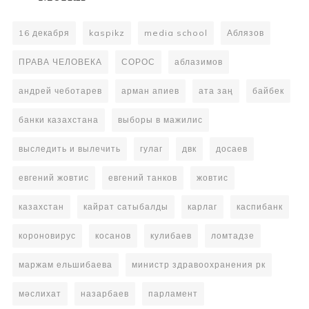
16 декабря
kaspikz
media school
Аблязов
ПРАВА ЧЕЛОВЕКА
СОРОС
аблазимов
андрей чеботарев
арман апиев
ата заң
байбек
банки казахстана
выборы в мажилис
выследить и вылечить
гулаг
двк
досаев
евгений жовтис
евгений танков
жовтис
казахстан
кайрат сатыбалды
карлаг
каспибанк
короновирус
косанов
кулибаев
ломтадзе
маржам ельшибаева
министр здравоохранения рк
мәслихат
назарбаев
парламент