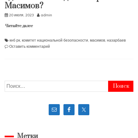
Масимов?
20 июля, 2023
admin
Читайте далее
кнб рк
,
комитет национальной безопасности
,
масимов
,
назарбаев
к
Оставить комментарий
Где
сейчас
находится
Карим
Масимов?
Найти:
Метки