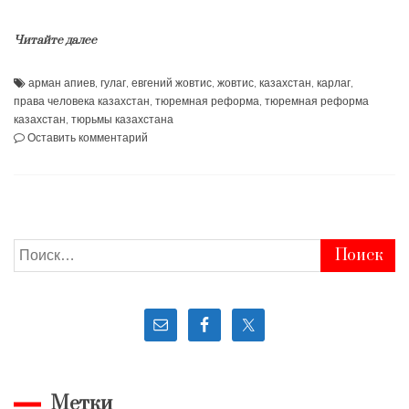
Читайте далее
арман апиев
,
гулаг
,
евгений жовтис
,
жовтис
,
казахстан
,
карлаг
,
права человека казахстан
,
тюремная реформа
,
тюремная реформа
казахстан
,
тюрьмы казахстана
к
Оставить комментарий
Барак
похоронивший
заключенных
—
наследие
ГУЛАГа
Найти:
Метки