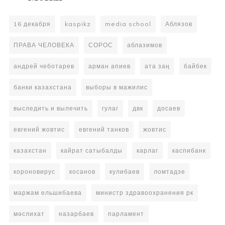
16 декабря
kaspikz
media school
Аблязов
ПРАВА ЧЕЛОВЕКА
СОРОС
аблазимов
андрей чеботарев
арман апиев
ата заң
байбек
банки казахстана
выборы в мажилис
выследить и вылечить
гулаг
двк
досаев
евгений жовтис
евгений танков
жовтис
казахстан
кайрат сатыбалды
карлаг
каспибанк
короновирус
косанов
кулибаев
ломтадзе
маржам ельшибаева
министр здравоохранения рк
мәслихат
назарбаев
парламент