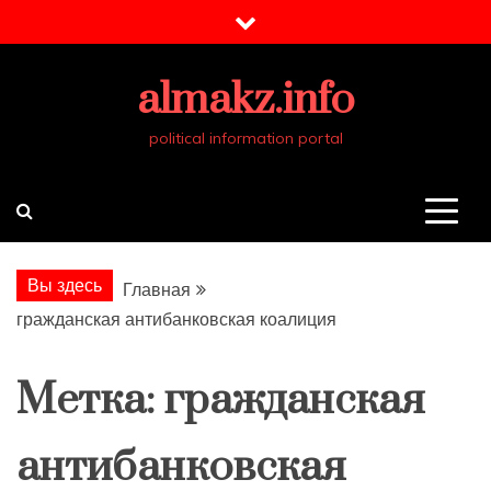
Перейти
к
содержимому
almakz.info
political information portal
Вы здесь
Главная
гражданская антибанковская коалиция
Метка:
гражданская
антибанковская