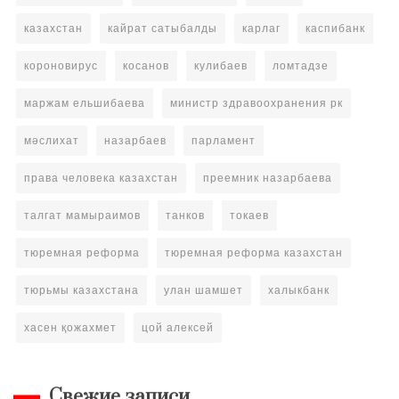
казахстан
кайрат сатыбалды
карлаг
каспибанк
короновирус
косанов
кулибаев
ломтадзе
маржам ельшибаева
министр здравоохранения рк
мәслихат
назарбаев
парламент
права человека казахстан
преемник назарбаева
талгат мамыраимов
танков
токаев
тюремная реформа
тюремная реформа казахстан
тюрьмы казахстана
улан шамшет
халыкбанк
хасен қожахмет
цой алексей
Свежие записи