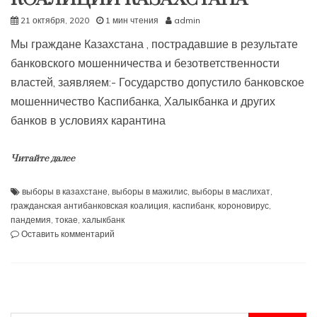
21 октября, 2020
1 мин чтения
admin
Мы граждане Казахстана , пострадавшие в результате
банковского мошенничества и безответственности
властей, заявляем:- Государство допустило банковское
мошенничество Каспибанка, Халыкбанка и других
банков в условиях карантина
Читайте далее
выборы в казахстане
,
выборы в мажилис
,
выборы в маслихат
,
гражданская антибанковская коалиция
,
каспибанк
,
короновирус
,
пандемия
,
токае
,
халыкбанк
к
Оставить комментарий
ЗАЯВЛЕНИЕ
АНТИБАНКОВСКОЙ
КОАЛИЦИИ
КАЗАХСТАНА