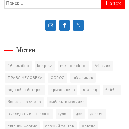
Найти:
Метки
16 декабря
kaspikz
media school
Аблязов
ПРАВА ЧЕЛОВЕКА
СОРОС
аблазимов
андрей чеботарев
арман апиев
ата заң
байбек
банки казахстана
выборы в мажилис
выследить и вылечить
гулаг
двк
досаев
евгений жовтис
евгений танков
жовтис