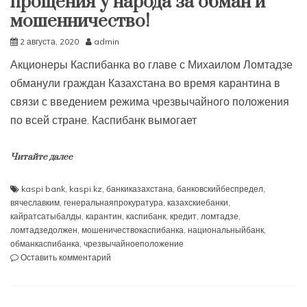
прощения у народа за обман и
мошенничество!
2 августа, 2020
admin
Акционеры Каспибанка во главе с Михаилом Ломтадзе
обманули граждан Казахстана во время карантина в
связи с введением режима чрезвычайного положения
по всей стране. Каспибанк вымогает
Читайте далее
kaspi bank
,
kaspi.kz
,
банкиказахстана
,
банковскийбеспредел
,
вячеславким
,
генеральнаяпрокуратура
,
казахскиебанки
,
кайратсатыбалды
,
карантин
,
каспибанк
,
кредит
,
ломтадзе
,
ломтадзедолжен
,
мошеничествокаспибанка
,
национальныйбанк
,
обманкаспибанка
,
чрезвычайноеположение
к
Оставить комментарий
Глава
Каспибанка
Михаил