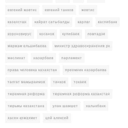
евгений жовтис
евгений танков
жовтис
казахстан
кайрат сатыбалды
карлаг
каспибанк
короновирус
косанов
кулибаев
ломтадзе
маржам ельшибаева
министр здравоохранения рк
мәслихат
назарбаев
парламент
права человека казахстан
преемник назарбаева
талгат мамыраимов
танков
токаев
тюремная реформа
тюремная реформа казахстан
тюрьмы казахстана
улан шамшет
халыкбанк
хасен қожахмет
цой алексей