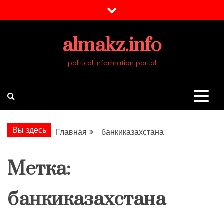
Перейти
к
содержимому
almakz.info
political information portal
Вы здесь
Главная
банкиказахстана
Метка:
банкиказахстана