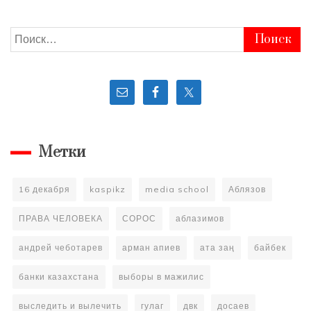
Ломтадзе
должен
просить
Найти:
прощения
у
народа
за
обман
и
мошенничество!
Метки
16 декабря
kaspikz
media school
Аблязов
ПРАВА ЧЕЛОВЕКА
СОРОС
аблазимов
андрей чеботарев
арман апиев
ата заң
байбек
банки казахстана
выборы в мажилис
выследить и вылечить
гулаг
двк
досаев