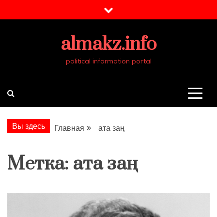
Перейти
к
содержимому
almakz.info
political information portal
Вы здесь
Главная
ата заң
Метка:
ата заң