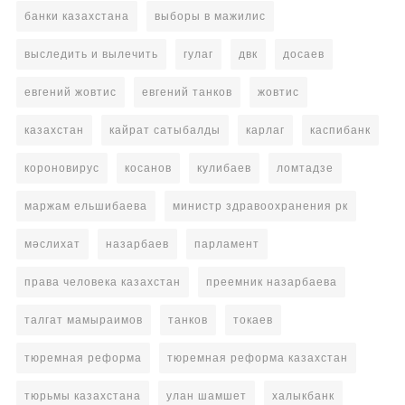
банки казахстана
выборы в мажилис
выследить и вылечить
гулаг
двк
досаев
евгений жовтис
евгений танков
жовтис
казахстан
кайрат сатыбалды
карлаг
каспибанк
короновирус
косанов
кулибаев
ломтадзе
маржам ельшибаева
министр здравоохранения рк
мәслихат
назарбаев
парламент
права человека казахстан
преемник назарбаева
талгат мамыраимов
танков
токаев
тюремная реформа
тюремная реформа казахстан
тюрьмы казахстана
улан шамшет
халыкбанк