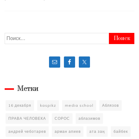
ЖАҢА
КОНСТИТУЦИЯ
қабылдап,
ХАЛЫҚ
ПАРЛАМЕНТІН
құру
Найти:
қажет!
Метки
16 декабря
kaspikz
media school
Аблязов
ПРАВА ЧЕЛОВЕКА
СОРОС
аблазимов
андрей чеботарев
арман апиев
ата заң
байбек