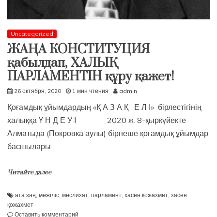
Uncategorized
ЖАҢА КОНСТИТУЦИЯ
қабылдап, ХАЛЫҚ
ПАРЛАМЕНТІН құру қажет!
26 октября, 2020
1 мин чтения
admin
Қоғамдық ұйымдардың «Қ А З А Қ Е Л І» бірлестігінің
халыққа Ү Н Д Е У І 2020 ж. 8-қыркүйекте
Алматыда (Покровка аулы) бірнеше қоғамдық ұйымдар
басшылары
Читайте далее
ата заң
,
мәжіліс
,
мәслихат
,
парламент
,
хасен кожахмет
,
хасен
қожахмет
к
Оставить комментарий