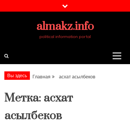
Перейти
к
содержимому
almakz.info
political information portal
Вы здесь
Главная
асхат асылбеков
Метка:
асхат
асылбеков