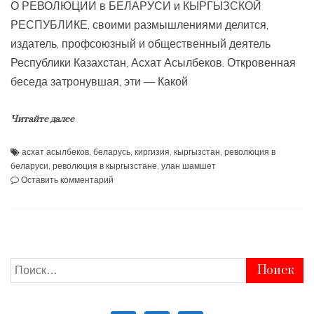
О РЕВОЛЮЦИИ в БЕЛАРУСИ и КЫРГЫЗСКОЙ
РЕСПУБЛИКЕ, своими размышлениями делится,
издатель, профсоюзный и общественный деятель
Республики Казахстан, Асхат Асылбеков. Откровенная
беседа затронувшая, эти — Какой
Читайте далее
асхат асылбеков
,
беларусь
,
киргизия
,
кыргызстан
,
революция в
беларуси
,
революция в кыргызстане
,
улан шамшет
к
Оставить комментарий
Беларусь
и
Кыргызстан,
глазами
казахских
экспертов.
Найти:
Асхат
Асылбеков
и