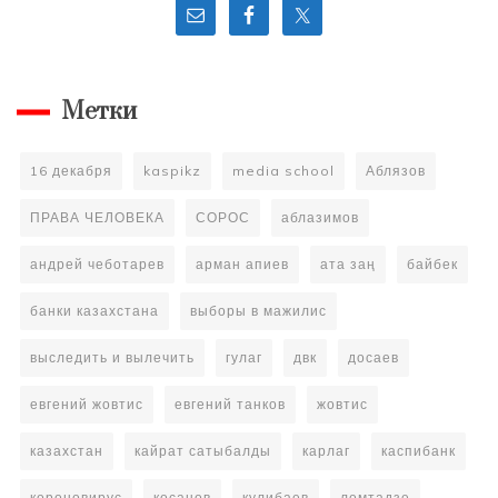
Улан
Шамшет.
Проект
«ОЙ».
(18)
Метки
16 декабря
kaspikz
media school
Аблязов
ПРАВА ЧЕЛОВЕКА
СОРОС
аблазимов
андрей чеботарев
арман апиев
ата заң
байбек
банки казахстана
выборы в мажилис
выследить и вылечить
гулаг
двк
досаев
евгений жовтис
евгений танков
жовтис
казахстан
кайрат сатыбалды
карлаг
каспибанк
короновирус
косанов
кулибаев
ломтадзе