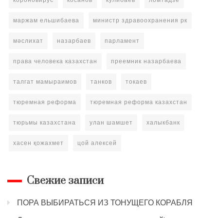
маржам ельшибаева
министр здравоохранения рк
мәслихат
назарбаев
парламент
права человека казахстан
преемник назарбаева
талгат мамыраимов
танков
токаев
тюремная реформа
тюремная реформа казахстан
тюрьмы казахстана
улан шамшет
халыкбанк
хасен қожахмет
цой алексей
Свежие записи
ПОРА ВЫБИРАТЬСЯ ИЗ ТОНУЩЕГО КОРАБЛЯ